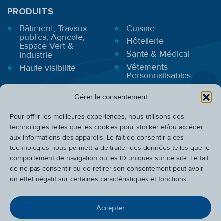
PRODUITS
Bâtiment, Travaux
Cuisine
publics, Agricole,
Hôtellerie
Espace Vert &
Santé & Médical
Industrie
Vêtements
Haute visibilité
Personnalisables
Gérer le consentement
BONS PLANS
Pour offrir les meilleures expériences, nous utilisons des
INFOS PRATIQUES
technologies telles que les cookies pour stocker et/ou accéder
aux informations des appareils. Le fait de consentir à ces
CADEAUX
technologies nous permettra de traiter des données telles que le
QUI SOMMES-NOUS ?
comportement de navigation ou les ID uniques sur ce site. Le fait
de ne pas consentir ou de retirer son consentement peut avoir
ATELIER
un effet négatif sur certaines caractéristiques et fonctions.
Accepter