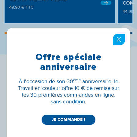
COMB
49,90
€
TTC
44,90
Offre spéciale
anniversaire
ème
À l'occasion de son 30
anniversaire, le
Travail en couleur offre 10 € de remise sur
les 30 premières commandes en ligne,
sans condition.
QUALITÉ
Sélection rigoureuse de textiles professionnels
JE COMMANDE !