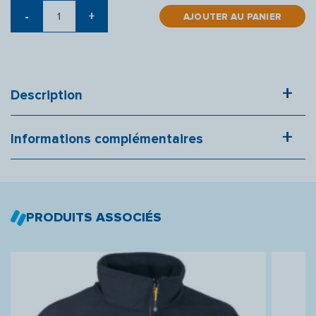
quantité
-
+
de
AJOUTER AU PANIER
HUNTER
S3
Description
Informations complémentaires
PRODUITS ASSOCIÉS