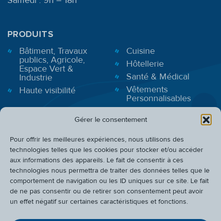
PRODUITS
Bâtiment, Travaux
Cuisine
publics, Agricole,
Hôtellerie
Espace Vert &
Santé & Médical
Industrie
Vêtements
Haute visibilité
Personnalisables
Gérer le consentement
BONS PLANS
Pour offrir les meilleures expériences, nous utilisons des
INFOS PRATIQUES
technologies telles que les cookies pour stocker et/ou accéder
aux informations des appareils. Le fait de consentir à ces
CADEAUX
technologies nous permettra de traiter des données telles que le
QUI SOMMES-NOUS ?
comportement de navigation ou les ID uniques sur ce site. Le fait
de ne pas consentir ou de retirer son consentement peut avoir
ATELIER
un effet négatif sur certaines caractéristiques et fonctions.