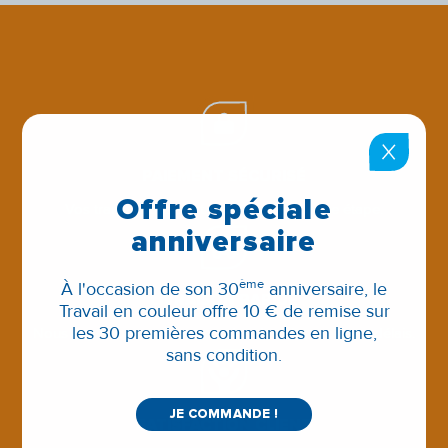
PAIEMENT SÉCURISÉ
Offre spéciale
Vos transactions sont protégées à chaque étape.
anniversaire
ème
À l'occasion de son 30
anniversaire, le
LIVRAISON RAPIDE
Travail en couleur offre 10 € de remise sur
les 30 premières commandes en ligne,
Nous expédions vos commandes dans les meilleurs délais.
sans condition.
JE COMMANDE !
SATISFACTION CLIENT