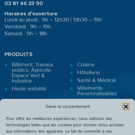
03 81 46 33 90
Horaires d'ouverture
Lundi au jeudi : 9h – 12h30 | 13h30 – 19h
Vendredi : 9h – 19h
Samedi : 9h – 18h
PRODUITS
Bâtiment, Travaux
Cuisine
publics, Agricole,
Hôtellerie
Espace Vert &
Santé & Médical
Industrie
Vêtements
Haute visibilité
Personnalisables
Gérer le consentement
BONS PLANS
Pour offrir les meilleures expériences, nous utilisons des
INFOS PRATIQUES
technologies telles que les cookies pour stocker et/ou accéder
aux informations des appareils. Le fait de consentir à ces
CADEAUX