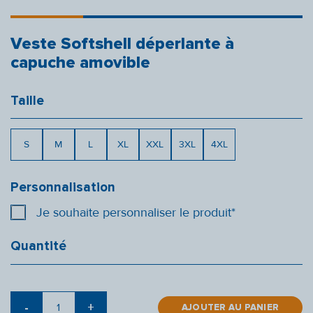
Veste Softshell déperlante à
capuche amovible
Taille
S
M
L
XL
XXL
3XL
4XL
Personnalisation
Je souhaite personnaliser le produit*
Quantité
quantité
-
+
de
AJOUTER AU PANIER