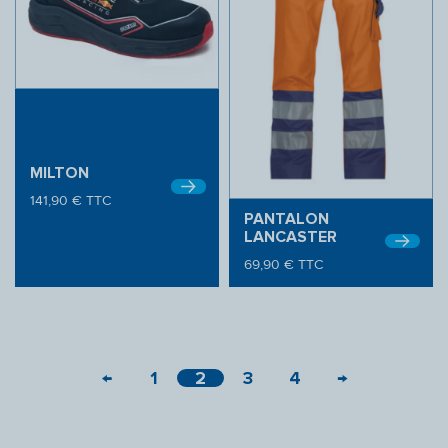
MILTON
141,90
€
TTC
PANTALON
LANCASTER
69,90
€
TTC
←
1
2
3
4
→