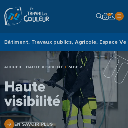
modal-check
0
Bâtiment, Travaux publics, Agricole, Espace Ver
ACCUEIL
|
HAUTE VISIBILITÉ
|
PAGE 2
Haute
visibilité
EN SAVOIR PLUS