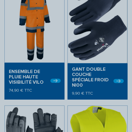
GANT DOUBLE
ENSEMBLE DE
COUCHE
PLUIE HAUTE
SPÉCIALE FROID
VISIBILITÉ VILO
NI00
74,90
€
TTC
9,90
€
TTC