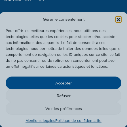
PRODUITS
Gérer le consentement
Bâtiment, Travaux
Cuisine
Pour offrir les meilleures expériences, nous utilisons des
publics, Agricole,
Hôtellerie
technologies telles que les cookies pour stocker et/ou accéder
Espace Vert &
Santé & Médical
aux informations des appareils. Le fait de consentir à ces
Industrie
technologies nous permettra de traiter des données telles que le
Vêtements
Haute visibilité
comportement de navigation ou les ID uniques sur ce site. Le fait
Personnalisables
de ne pas consentir ou de retirer son consentement peut avoir
un effet négatif sur certaines caractéristiques et fonctions.
BONS PLANS
Accepter
INFOS PRATIQUES
CADEAUX
Refuser
QUI SOMMES-NOUS ?
Voir les préférences
ATELIER
Mentions légales
Politique de confidentialité